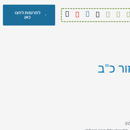
לתרומות לחצו
כאן
ר כ"ב
ה!