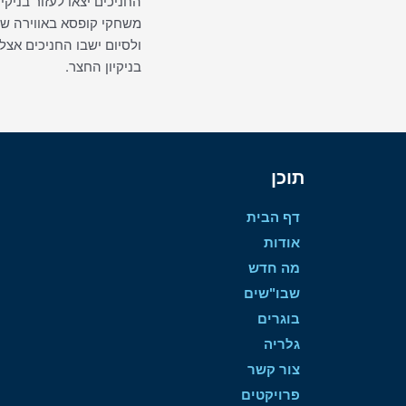
החניכים יצאו לעזור בניקי
משחקי קופסא באווירה ש
ולסיום ישבו החניכים אצל 
בניקיון החצר.
תוכן
דף הבית
אודות
מה חדש
שבו"שים
בוגרים
גלריה
צור קשר
פרויקטים